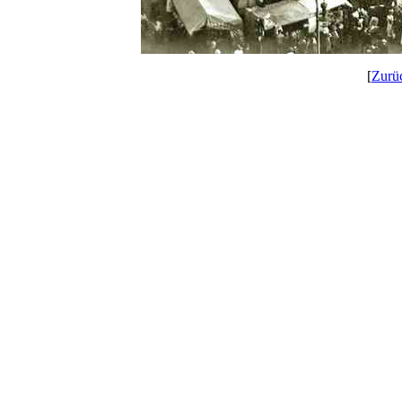
[
Zurü