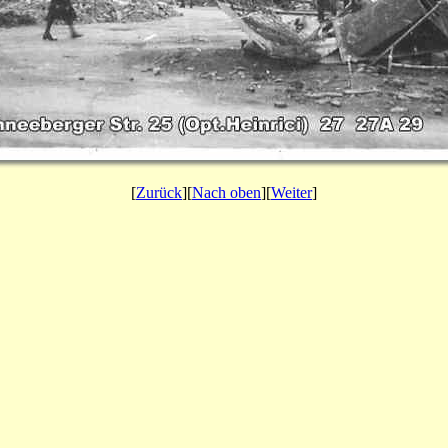
[
Zurück
][
Nach oben
][
Weiter
]